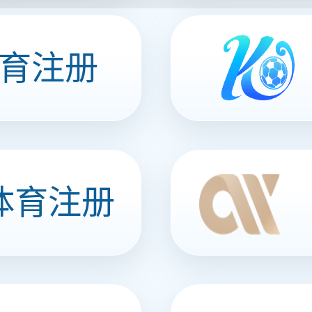
优化设备登录体验，支持自动识别；成长记录以图表形式展
性。
4. 其他更新
解决低分辨率设备部分界面错位问题。
整体加载速度提升约 27%。
帮助中心加入“规则教学”视频，支持中文字幕。
5. 风险提示系统上线
当赛事数据波动过快时，系统将弹出提示层，避免误触操作
6. 地区适配与语言拓展
拼搏平台 新增多语言界面（含英语、马来语、泰语），支
同时根据用户地理位置适配页面时区与本地显示，优化 拼搏