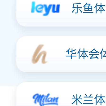
拼搏平台
亚洲体育服务平台大奖
2022 年度综合类数字体育平台荣誉奖项，肯定平
台服务能力。