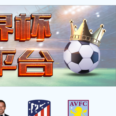
App
公司
体育
注册入口
简介
热讯
即代表您接受所有条款。