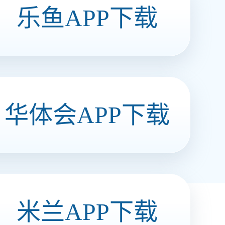
观赛体验。
用户满意度大奖
拼搏平台 用户活跃度与续访率连续三年领先，综合
评分稳定保持高位。