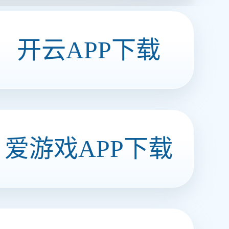
现，便于用户自查；新增记录筛选功能，提高可读
。串联项目中若出现异常，也可自动筛除。
持地区自动切换赛事内容与显示格式。
平台 的跨区域使用体验。