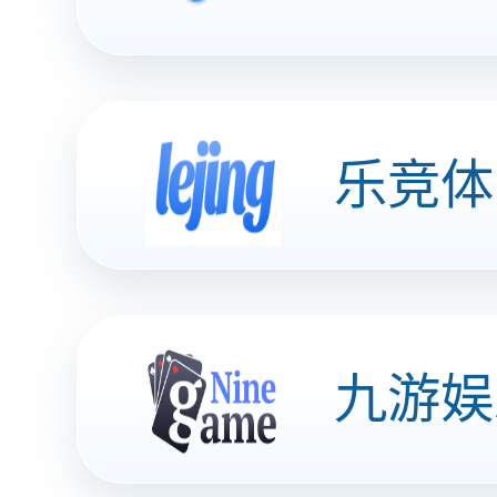
推荐网站
乐竞下载
星空体育下载
爱游戏体育
万象城官网
爱游戏(ayx)体育官方网站
MILAN.COM下载